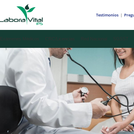
Testimonios
|
Pregu
Exámenes Médicos
CRC/Licencias
Red Nacional
SGSST