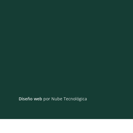
Horario de atención:
Lunes de 6:30 a.m. a 3:00 p.m. Jornada Continua.
es a Viernes de 6:30 a.m. a 4:00 p. m. Jornada Continua.
Sábados de 6:30 a.m a 11:30 a.m.
C.C. Tranvía Plaza
. Calle 49 # 40-11
Piso 6 – Local 611, Medellín
Diseño web
por Nube Tecnológica