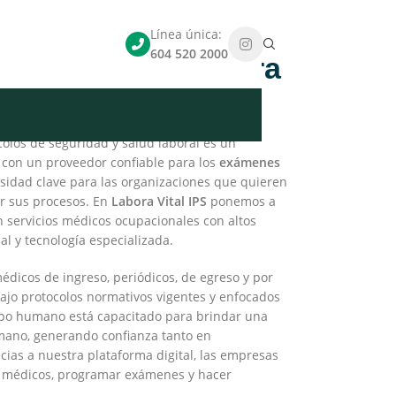
Línea única:
604 520 2000
ionales en Pereira
ial crece y evoluciona constantemente,
colos de seguridad y salud laboral es un
 con un proveedor confiable para los
exámenes
sidad clave para las organizaciones que quieren
ar sus procesos. En
Labora Vital IPS
ponemos a
n servicios médicos ocupacionales con altos
al y tecnología especializada.
dicos de ingreso, periódicos, de egreso y por
ajo protocolos normativos vigentes y enfocados
ipo humano está capacitado para brindar una
umano, generando confianza tanto en
ias a nuestra plataforma digital, las empresas
 médicos, programar exámenes y hacer