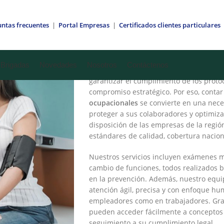
,
NOVEDADES
PRESENCIA NACIONAL
ntas frecuentes
|
Portal Empresas
|
Certificados clientes particulares
Exámenes ocupac
Brigadas
Novedades
Nosotros
Contáctenos
En
Pereira
, donde la actividad empresar
garantizar el cumplimiento de los proto
compromiso estratégico. Por eso, contar
ocupacionales
se convierte en una nece
proteger a sus colaboradores y optimiz
disposición de las empresas de la regió
estándares de calidad, cobertura nacion
Nuestros servicios incluyen exámenes mé
cambio de funciones, todos realizados b
en la prevención. Además, nuestro equ
atención ágil, precisa y con enfoque h
empleadores como en trabajadores. Grac
pueden acceder fácilmente a conceptos
seguimiento a su cumplimiento legal.