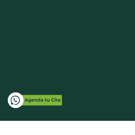
Mart
servicioalcliente@laboravitalips.com