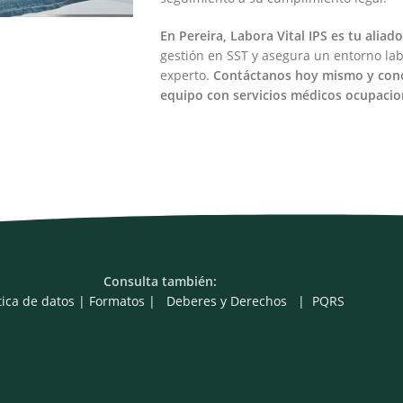
En Pereira, Labora Vital IPS es tu aliad
gestión en SST y asegura un entorno la
experto.
Contáctanos hoy mismo y con
equipo con servicios médicos ocupacion
Consulta también:
tica de datos
|
Formatos
|
Deberes y Derechos
|
PQRS